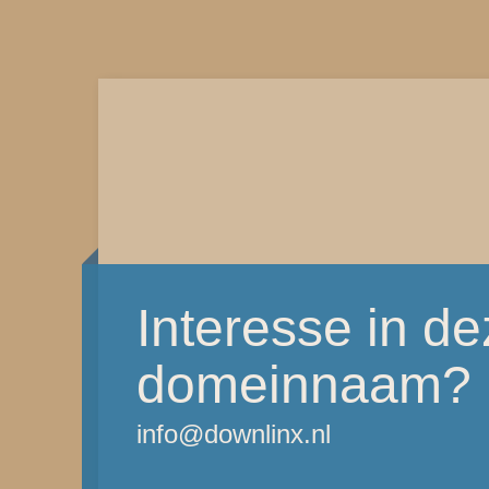
Interesse in d
domeinnaam?
info@downlinx.nl